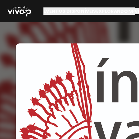
Pular para o conteúdo principal
EVENTOS DISPONÍVEIS
EXPLORANDO SP
V