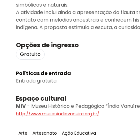
simbólicos e naturais.
A atividade inclui ainda a apresentação da flauta 
contato com melodias ancestrais e conhecem histór
indígena. A proposta estimula a escuta, a curiosid
Opções de ingresso
Gratuito
Políticas de entrada
Entrada gratuita
Espaço cultural
MIV
-
Museu Histórico e Pedagógico “Índia Vanuíre
http://www.museuindiavanuire.org.br/
Tag
:
Tag
:
Tag
:
Arte
Artesanato
Ação Educativa