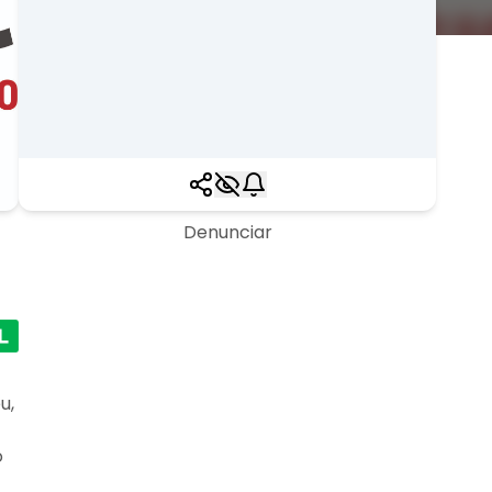
Denunciar
u,
o