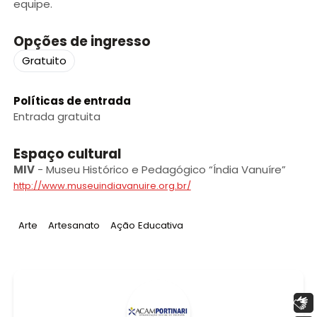
equipe.
Opções de ingresso
Gratuito
Políticas de entrada
Entrada gratuita
Espaço cultural
MIV
-
Museu Histórico e Pedagógico “Índia Vanuíre”
http://www.museuindiavanuire.org.br/
Tag
:
Tag
:
Tag
:
Arte
Artesanato
Ação Educativa
Libras