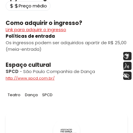
Preço médio
Como adquirir o ingresso?
Link para adquirir o ingresso
Políticas de entrada
Os ingressos podem ser adquiridos apartir de R$ 25,00
(meia-entrada)
Libras
Espaço cultural
Voz
SPCD
-
São Paulo Companhia de Dança
+ Acessibilidade
http://www.spcd.com.br/
Tag
:
Tag
:
Tag
:
Teatro
Dança
SPCD