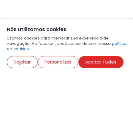
Nós utilizamos cookies
Usamos cookies para melhorar sua experiência de
navegação. Ao "aceitar", você concorda com nossa
política
de cookies.
Abri
Rejeitar
Personalizar
Aceitar Todos
R. Conselheiro Ramalho, 538
Bela Vista, São Paulo