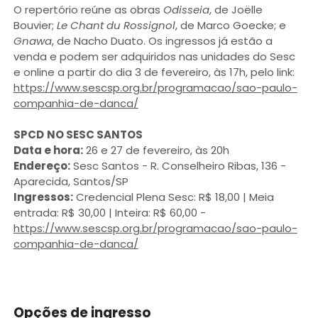
O repertório reúne as obras
Odisseia
, de Joëlle
Bouvier;
Le Chant du Rossignol
, de Marco Goecke; e
Gnawa
, de Nacho Duato. Os ingressos já estão a
venda e podem ser adquiridos nas unidades do Sesc
e online a partir do dia 3 de fevereiro, às 17h, pelo link:
https://www.sescsp.org.br/programacao/sao-paulo-
companhia-de-danca/
SPCD
NO SESC SANTOS
Data e hora:
26 e 27 de fevereiro, às 20h
Endereço:
Sesc Santos - R. Conselheiro Ribas, 136 -
Aparecida, Santos/SP
Ingressos:
Credencial Plena Sesc: R$ 18,00 | Meia
entrada: R$ 30,00 | Inteira: R$ 60,00 -
https://www.sescsp.org.br/programacao/sao-paulo-
companhia-de-danca/
Opções de ingresso