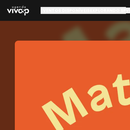
Pular para o conteúdo principal
EVENTOS DISPONÍVEIS
EXPLORANDO SP
V