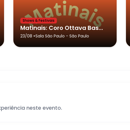
Shows & Festivais
Matinais: Coro Ottava Bassa
•
23/08
Sala São Paulo
- São Paulo
xperiência neste evento.