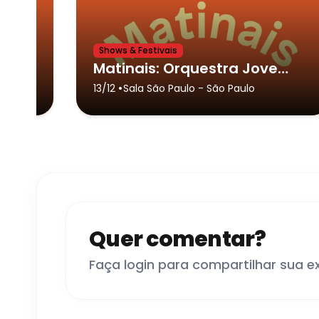
Shows & Festivais
Matinais: São Paulo Wind Ensemble
Matinais: Orquestra Jovem do Estado de São Paulo
•
13/12
Sala São Paulo
- São Paulo
Quer comentar?
Faça login para compartilhar sua e