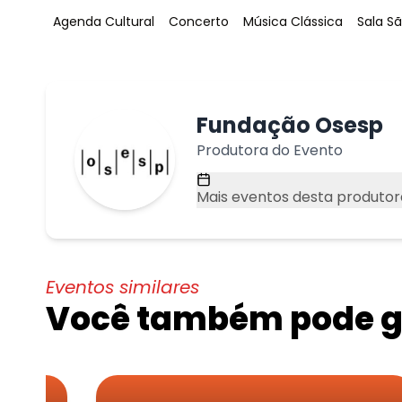
Tag
:
Tag
:
Tag
:
Tag
:
Agenda Cultural
Concerto
Música Clássica
Sala S
Fundação Osesp
Produtora do Evento
Mais eventos desta produtor
Eventos similares
Você também pode go