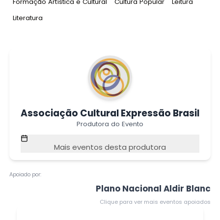
Tag
:
Tag
:
Tag
:
Formação Artística e Cultural
Cultura Popular
Leitura
Tag
:
Literatura
Associação Cultural Expressão Brasil
Produtora do Evento
Mais eventos desta produtora
Apoiado por:
Plano Nacional Aldir Blanc
Clique para ver mais eventos apoiados