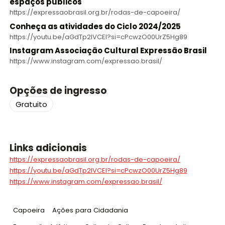
espaços públicos
https://expressaobrasil.org.br/rodas-de-capoeira/
Conheça as atividades do Ciclo 2024/2025
https://youtu.be/aGdTp2IVCEI?si=cPcwzO00UrZ5Hg89
Instagram Associação Cultural Expressão Brasil
https://www.instagram.com/expressao.brasil/
Opções de ingresso
Gratuito
Links adicionais
https://expressaobrasil.org.br/rodas-de-capoeira/
https://youtu.be/aGdTp2IVCEI?si=cPcwzO00UrZ5Hg89
https://www.instagram.com/expressao.brasil/
Tag
:
Tag
:
Capoeira
Ações para Cidadania