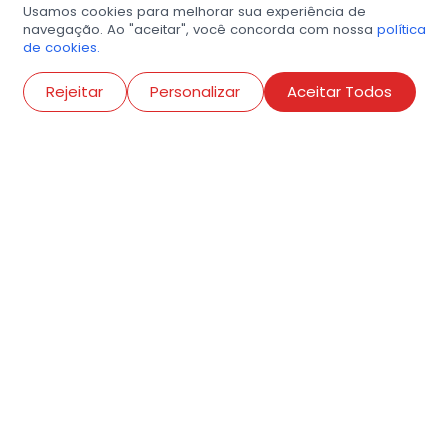
Usamos cookies para melhorar sua experiência de
navegação. Ao "aceitar", você concorda com nossa
política
de cookies.
Abri
Rejeitar
Personalizar
Aceitar Todos
R. Conselheiro Ramalho, 538
Bela Vista, São Paulo
contato@amigosdaarte.org.br
+55 (11) 3882-8080
Cadastre aqui o seu