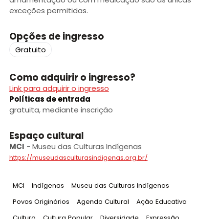
exceções permitidas.
Opções de ingresso
Gratuito
Como adquirir o ingresso?
Link para adquirir o ingresso
Políticas de entrada
gratuita, mediante inscrição
Espaço cultural
MCI
-
Museu das Culturas Indígenas
https://museudasculturasindigenas.org.br/
Tag
:
Tag
:
Tag
:
MCI
Indígenas
Museu das Culturas Indígenas
Tag
:
Tag
:
Tag
:
Povos Originários
Agenda Cultural
Ação Educativa
Tag
:
Tag
:
Tag
:
Tag
:
Cultura
Cultura Popular
Diversidade
Expressão