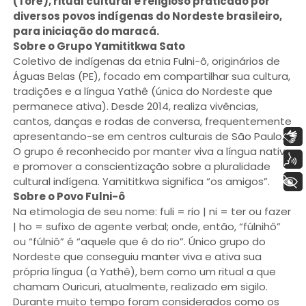
(Toré), ritual cultural e religioso praticado por
diversos povos indígenas do Nordeste brasileiro,
para iniciação do maracá.
Sobre o Grupo Yamititkwa Sato
Coletivo de indígenas da etnia Fulni-ô, originários de
Águas Belas (PE), focado em compartilhar sua cultura,
tradições e a língua Yathê (única do Nordeste que
permanece ativa). Desde 2014, realiza vivências,
cantos, danças e rodas de conversa, frequentemente
Libras
apresentando-se em centros culturais de São Paulo.
O grupo é reconhecido por manter viva a língua nativa
Voz
e promover a conscientização sobre a pluralidade
+ Acessibilidade
cultural indígena. Yamititkwa significa “os amigos”.
Sobre o Povo Fulni-ô
Na etimologia de seu nome: fuli = rio | ni = ter ou fazer
| ho = sufixo de agente verbal; onde, então, “fúlnihô”
ou “fúlniô” é “aquele que é do rio”. Único grupo do
Nordeste que conseguiu manter viva e ativa sua
própria língua (a Yathê), bem como um ritual a que
chamam Ouricuri, atualmente, realizado em sigilo.
Durante muito tempo foram considerados como os