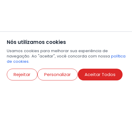
Nós utilizamos cookies
Usamos cookies para melhorar sua experiência de
navegação. Ao "aceitar", você concorda com nossa
política
de cookies.
Abri
Rejeitar
Personalizar
Aceitar Todos