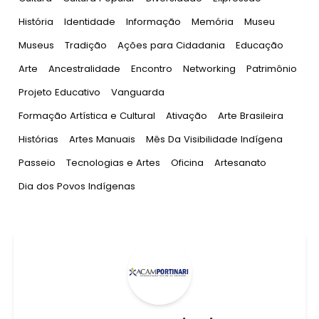
Tag
:
Tag
:
Tag
:
Tag
:
Tag
:
História
Identidade
Informação
Memória
Museu
Tag
:
Tag
:
Tag
:
Tag
:
Museus
Tradição
Ações para Cidadania
Educação
Tag
:
Tag
:
Tag
:
Tag
:
Tag
:
Arte
Ancestralidade
Encontro
Networking
Patrimônio
Tag
:
Tag
:
Projeto Educativo
Vanguarda
Tag
:
Tag
:
Tag
:
Formação Artística e Cultural
Ativação
Arte Brasileira
Tag
:
Tag
:
Tag
:
Histórias
Artes Manuais
Mês Da Visibilidade Indígena
Tag
:
Tag
:
Tag
:
Tag
:
Passeio
Tecnologias e Artes
Oficina
Artesanato
Tag
:
Dia dos Povos Indígenas