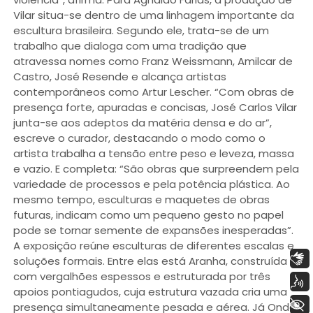
Vilar situa-se dentro de uma linhagem importante da
escultura brasileira. Segundo ele, trata-se de um
trabalho que dialoga com uma tradição que
atravessa nomes como Franz Weissmann, Amilcar de
Castro, José Resende e alcança artistas
contemporâneos como Artur Lescher. “Com obras de
presença forte, apuradas e concisas, José Carlos Vilar
junta-se aos adeptos da matéria densa e do ar”,
escreve o curador, destacando o modo como o
artista trabalha a tensão entre peso e leveza, massa
e vazio. E completa: “São obras que surpreendem pela
variedade de processos e pela potência plástica. Ao
mesmo tempo, esculturas e maquetes de obras
futuras, indicam como um pequeno gesto no papel
pode se tornar semente de expansões inesperadas”.
A exposição reúne esculturas de diferentes escalas e
Libras
soluções formais. Entre elas está Aranha, construída
com vergalhões espessos e estruturada por três
Voz
apoios pontiagudos, cuja estrutura vazada cria uma
+ Acessibilidade
presença simultaneamente pesada e aérea. Já Onda,