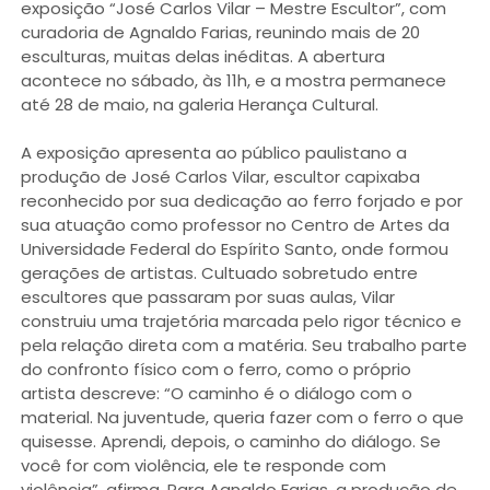
exposição “José Carlos Vilar – Mestre Escultor”, com
curadoria de Agnaldo Farias, reunindo mais de 20
esculturas, muitas delas inéditas. A abertura
acontece no sábado, às 11h, e a mostra permanece
até 28 de maio, na galeria Herança Cultural.
A exposição apresenta ao público paulistano a
produção de José Carlos Vilar, escultor capixaba
reconhecido por sua dedicação ao ferro forjado e por
sua atuação como professor no Centro de Artes da
Universidade Federal do Espírito Santo, onde formou
gerações de artistas. Cultuado sobretudo entre
escultores que passaram por suas aulas, Vilar
construiu uma trajetória marcada pelo rigor técnico e
pela relação direta com a matéria. Seu trabalho parte
do confronto físico com o ferro, como o próprio
artista descreve: “O caminho é o diálogo com o
material. Na juventude, queria fazer com o ferro o que
quisesse. Aprendi, depois, o caminho do diálogo. Se
você for com violência, ele te responde com
violência”, afirma. Para Agnaldo Farias, a produção de