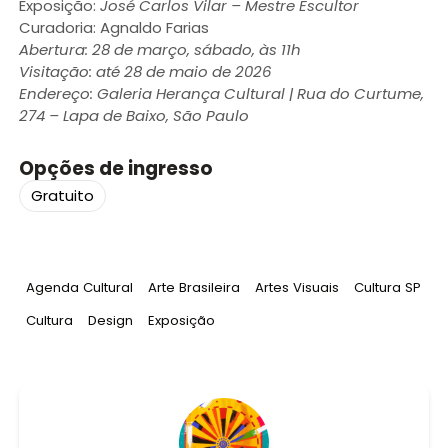
Exposição:
José Carlos Vilar – Mestre Escultor
Curadoria: Agnaldo Farias
Abertura: 28 de março, sábado, às 11h
Visitação: até 28 de maio de 2026
Endereço: Galeria Herança Cultural | Rua do Curtume,
274 – Lapa de Baixo, São Paulo
Opções de ingresso
Gratuito
Tag
:
Tag
:
Tag
:
Tag
:
Agenda Cultural
Arte Brasileira
Artes Visuais
Cultura SP
Tag
:
Tag
:
Tag
:
Cultura
Design
Exposição