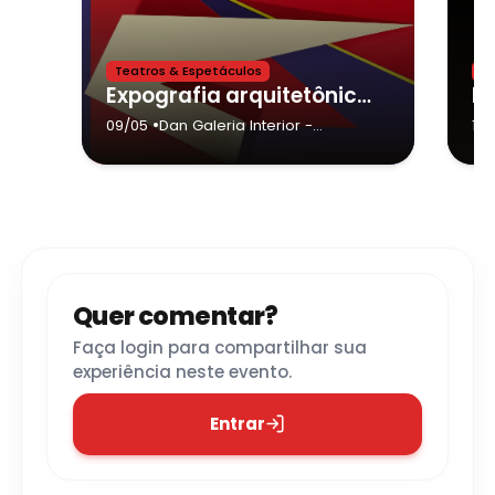
Teatros & Espetáculos
M
Expografia arquitetônica aproxima artistas concretos e contemporâneos na DAN Galeria Interior
•
09/05
Dan Galeria Interior
-
17/
Votorantim
Quer comentar?
Faça login para compartilhar sua
experiência neste evento.
Entrar