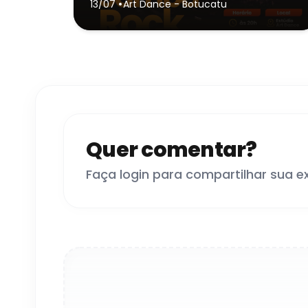
•
13/07
Art Dance
- Botucatu
Quer comentar?
Faça login para compartilhar sua e