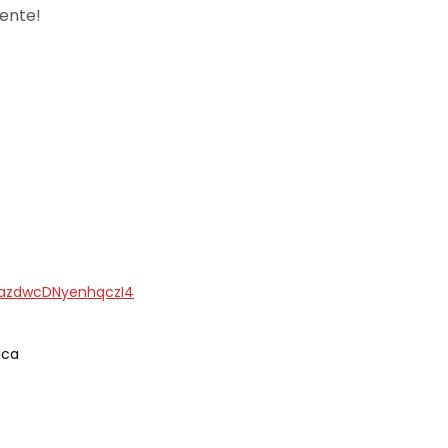
ente!
=azdwcDNyenhqczI4
ica