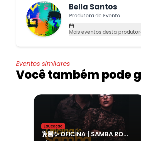
Bella Santos
Produtora do Evento
Mais eventos desta produtor
Eventos similares
Você também pode go
Educação
🕺🏾✨ OFICINA | SAMBA ROCK com Gisele Ignácio e Thiago Lima ✨💃🏽