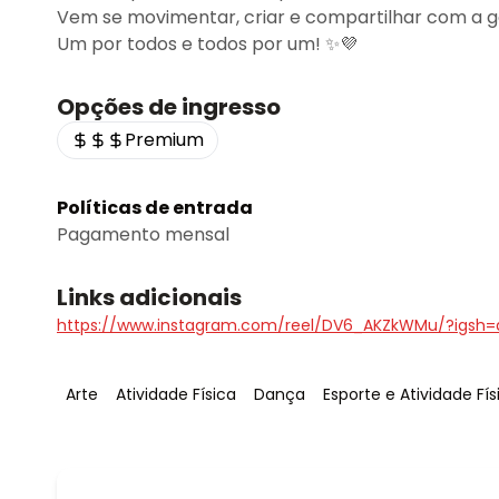
Vem se movimentar, criar e compartilhar com a g
Um por todos e todos por um! ✨💜
Opções de ingresso
Premium
Políticas de entrada
Pagamento mensal
Links adicionais
https://www.instagram.com/reel/DV6_AKZkWMu/?igsh
Tag
:
Tag
:
Tag
:
Tag
:
Arte
Atividade Física
Dança
Esporte e Atividade Fís