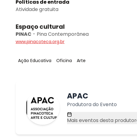
Políticas de entrada
Atividade gratuita
Espaço cultural
PINAC
-
Pina Contemporânea
www.pinacoteca.org.br
Tag
:
Tag
:
Tag
:
Ação Educativa
Oficina
Arte
APAC
Produtora do Evento
Mais eventos desta produtor