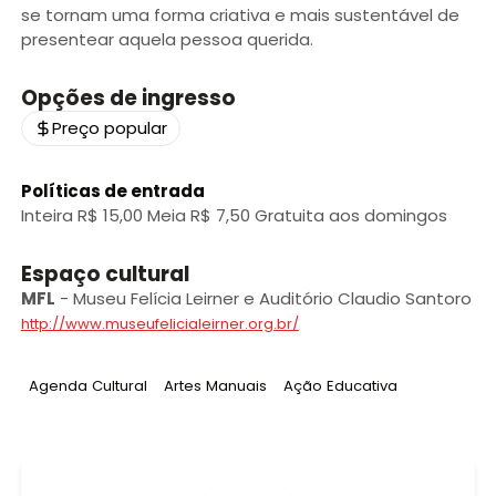
se tornam uma forma criativa e mais sustentável de
presentear aquela pessoa querida.
Opções de ingresso
Preço popular
Políticas de entrada
Inteira R$ 15,00 Meia R$ 7,50 Gratuita aos domingos
Espaço cultural
MFL
-
Museu Felícia Leirner e Auditório Claudio Santoro
http://www.museufelicialeirner.org.br/
Tag
:
Tag
:
Tag
:
Agenda Cultural
Artes Manuais
Ação Educativa