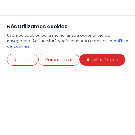
Nós utilizamos cookies
Usamos cookies para melhorar sua experiência de
navegação. Ao "aceitar", você concorda com nossa
política
de cookies.
Abri
Rejeitar
Personalizar
Aceitar Todos
R. Conselheiro Ramalho, 538
Bela Vista, São Paulo