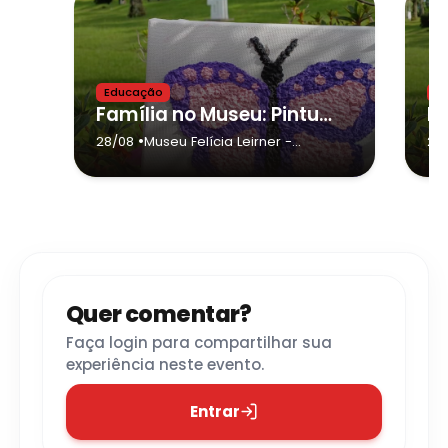
Educação
E
Família no Museu: Pintura Texturizada
•
28/08
Museu Felícia Leirner
-
28
Campos do Jordão
Quer comentar?
Faça login para compartilhar sua
experiência neste evento.
Entrar