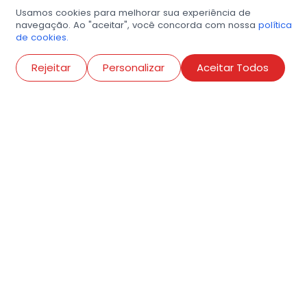
Usamos cookies para melhorar sua experiência de
navegação. Ao "aceitar", você concorda com nossa
política
de cookies.
Abri
Rejeitar
Personalizar
Aceitar Todos
R. Conselheiro Ramalho, 538
Bela Vista, São Paulo
contato@amigosdaarte.org.br
+55 (11) 3882-8080
Cadastre aqui o seu