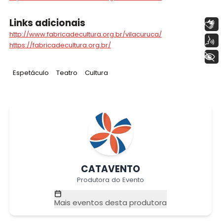
Links adicionais
Libras
http://www.fabricadecultura.org.br/vilacuruca/
Voz
https://fabricadecultura.org.br/
+ Acessibilidade
Tag
:
Tag
:
Tag
:
Espetáculo
Teatro
Cultura
CATAVENTO
Produtora do Evento
Mais eventos desta produtora