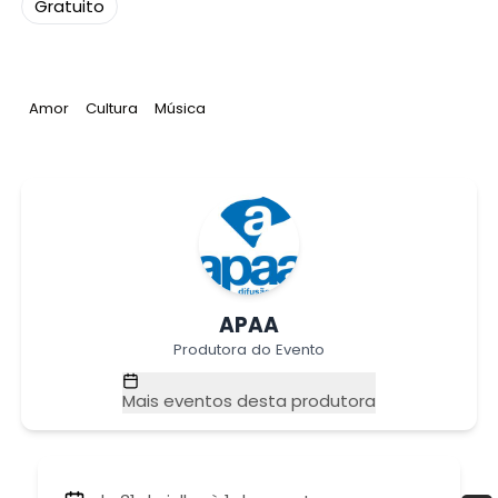
Gratuito
Tag
:
Tag
:
Tag
:
Amor
Cultura
Música
APAA
Produtora do Evento
Mais eventos desta produtora