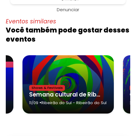
Denunciar
Eventos similares
Você também pode gostar desses
eventos
Shows & Festivais
Sh
Semana cultural de Ribeirão do sul - Ribeirão do sul
•
as
11/09
Ribeirão do Sul
- Ribeirão do Sul
23
uba