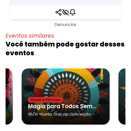
Denunciar
Eventos similares
Você também pode gostar desses
eventos
Shows & Festivais
Sh
 Europa
Magia para Todos Semana da Criança - Santa Cruz da Conceição
•
05/10
Santa Cruz da Conceição
-
28/
Santa Cruz da Conceição