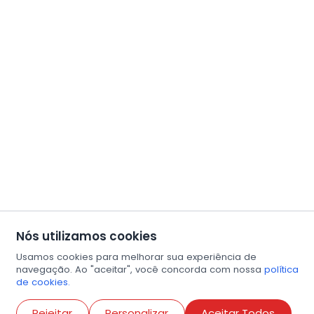
Nós utilizamos cookies
Usamos cookies para melhorar sua experiência de
navegação. Ao "aceitar", você concorda com nossa
política
de cookies.
Abri
Rejeitar
Personalizar
Aceitar Todos