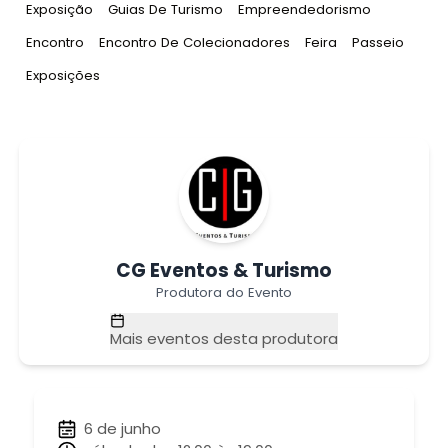
Tag
:
Tag
:
Tag
:
Exposição
Guias De Turismo
Empreendedorismo
Tag
:
Tag
:
Tag
:
Tag
:
Encontro
Encontro De Colecionadores
Feira
Passeio
Tag
:
Exposições
CG Eventos & Turismo
Produtora do Evento
Mais eventos desta produtora
6 de junho