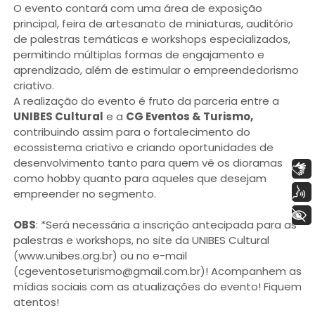
O evento contará com uma área de exposição
principal, feira de artesanato de miniaturas, auditório
de palestras temáticas e workshops especializados,
permitindo múltiplas formas de engajamento e
aprendizado, além de estimular o empreendedorismo
criativo.
A realização do evento é fruto da parceria entre a
UNIBES Cultural
e a
CG Eventos & Turismo,
contribuindo assim para o fortalecimento do
ecossistema criativo e criando oportunidades de
desenvolvimento tanto para quem vê os dioramas
Libras
como hobby quanto para aqueles que desejam
Voz
empreender no segmento.
+ Acessibilidade
OBS
: *Será necessária a inscrição antecipada para as
palestras e workshops, no site da UNIBES Cultural
(www.unibes.org.br) ou no e-mail
(cgeventoseturismo@gmail.com.br)! Acompanhem as
mídias sociais com as atualizações do evento! Fiquem
atentos!