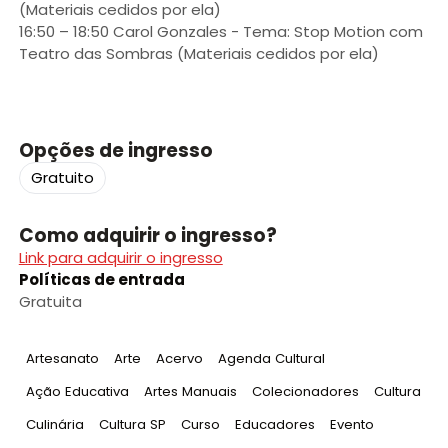
(Materiais cedidos por ela)
16:50 – 18:50 Carol Gonzales - Tema: Stop Motion com
Teatro das Sombras (Materiais cedidos por ela)
Opções de ingresso
Gratuito
Como adquirir o ingresso?
Link para adquirir o ingresso
Políticas de entrada
Gratuita
Tag
:
Tag
:
Tag
:
Tag
:
Artesanato
Arte
Acervo
Agenda Cultural
Tag
:
Tag
:
Tag
:
Tag
:
Ação Educativa
Artes Manuais
Colecionadores
Cultura
Tag
:
Tag
:
Tag
:
Tag
:
Tag
:
Culinária
Cultura SP
Curso
Educadores
Evento