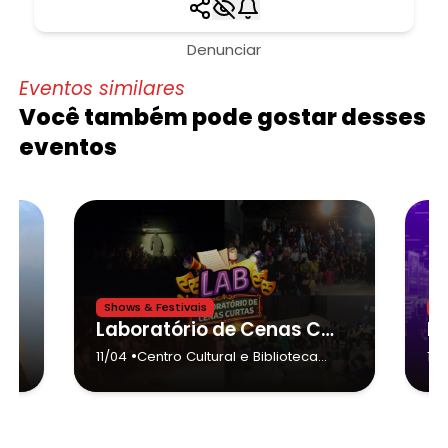
Denunciar
Eventos similares
Você também pode gostar desses
eventos
Shows & Festivais
Ne
orama Literário
Laboratório de Cenas Curtas – 2026 Diadema
•
ão
11/04
Centro Cultural e Biblioteca
19/
Serraria
- Diadema