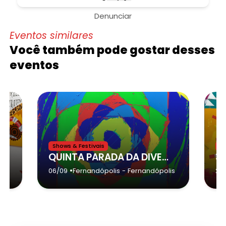
Denunciar
Eventos similares
Você também pode gostar desses
eventos
Shows & Festivais
Sh
QUINTA PARADA DA DIVERSIDADE DE FERNANDÓPOLIS - Fernandópolis
•
-
06/09
Fernandópolis
- Fernandópolis
22/