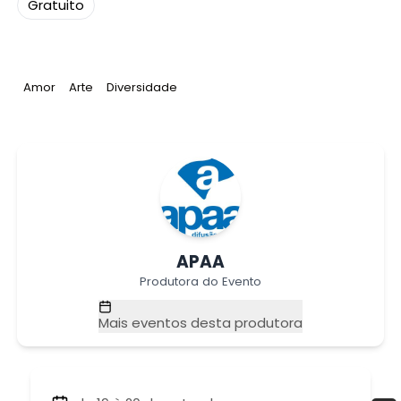
Gratuito
Tag
:
Tag
:
Tag
:
Amor
Arte
Diversidade
APAA
Produtora do Evento
Mais eventos desta produtora