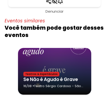
Denunciar
Eventos similares
Você também pode gostar desses
eventos
Teatros & Espetáculos
Se Não é Agudo é Grave
•
16/08
Teatro Sérgio Cardoso
- São
Paulo