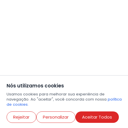
Nós utilizamos cookies
Usamos cookies para melhorar sua experiência de
navegação. Ao "aceitar", você concorda com nossa
política
de cookies.
Abri
Rejeitar
Personalizar
Aceitar Todos