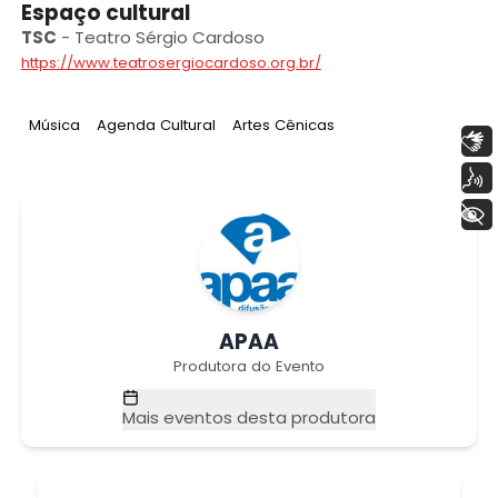
Espaço cultural
TSC
-
Teatro Sérgio Cardoso
https://www.teatrosergiocardoso.org.br/
Tag
:
Tag
:
Tag
:
Música
Agenda Cultural
Artes Cênicas
Libras
Voz
+ Acessibilidade
APAA
Produtora do Evento
Mais eventos desta produtora