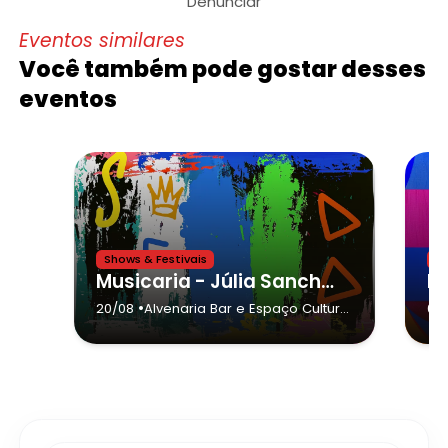
Denunciar
Eventos similares
Você também pode gostar desses
eventos
Shows & Festivais
Sh
Musicaria - Júlia Sanchez
•
20/08
Alvenaria Bar e Espaço Cultural
07
- São Paulo