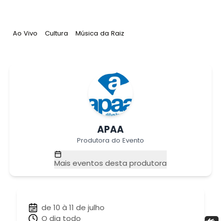
Tag
:
Tag
:
Tag
:
Ao Vivo
Cultura
Música da Raiz
APAA
Produtora do Evento
Mais eventos desta produtora
de 10 à 11 de julho
O dia todo