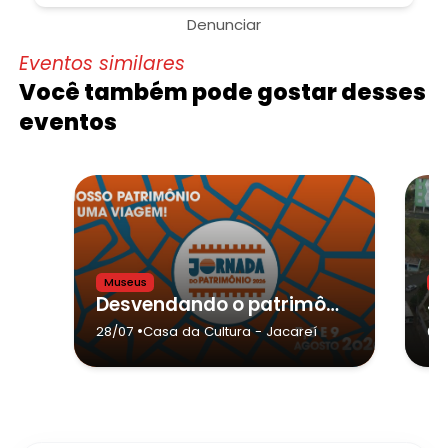
Denunciar
Eventos similares
Você também pode gostar desses
eventos
Museus
E
Desvendando o patrimônio cultural do Centro de Jacareí/SP
•
28/07
Casa da Cultura
- Jacareí
08