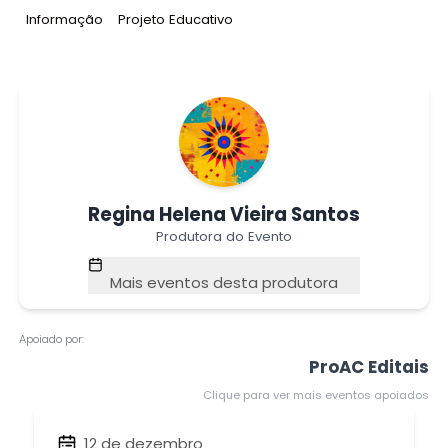
Tag
:
Tag
:
Informação
Projeto Educativo
Regina Helena Vieira Santos
Produtora do Evento
Mais eventos desta produtora
Apoiado por:
ProAC Editais
Clique para ver mais eventos apoiados
12 de dezembro