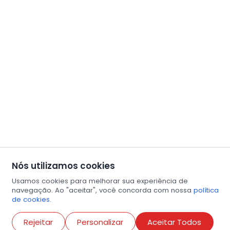
Nós utilizamos cookies
Usamos cookies para melhorar sua experiência de
navegação. Ao "aceitar", você concorda com nossa
política
de cookies.
Abri
Rejeitar
Personalizar
Aceitar Todos