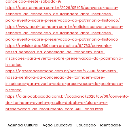
conceicao-neste-sabado-9/
https://aeaitanhaem.com.br/2026/05/05/convento-nossa-
senhora-da-conceicao-de-itanhaem-abre-inscricoes-
para-evento-sobre-preservacao-do-patrimonio-historico/
https://www.acai-itanhaem.com.br/noticias:convento-nossa-
senhora-da-conceicao-de-itanhaem-abre-inscricoes-
para-evento-sobre-preservacao-do-patrimonio-historico
https://revistakdea360.com.br/noticia/62763/convento-
nossa-senhora-da-conceicao-de-itanhaem-abre-
inscricoes-para-evento-sobre-preservacao-do-patrimonio-
historico
https://gazetadasemana.com.br/noticia/279001/convento-
nossa-senhora-da-conceicao-de-itanhaem-abre-
inscricoes-para-evento-sobre-preservacao-do-patrimonio-
historico
https://diariodabaixada.com.br/cotidiano/2026/05/09/convento
de-itanhaem-evento-gratuito-debate-o-futuro-e-a-
preservacao-de-monumento-com-400-anos.html
Tag
:
Tag
:
Tag
:
Tag
:
Agenda Cultural
Ação Educativa
Educação
Identidade