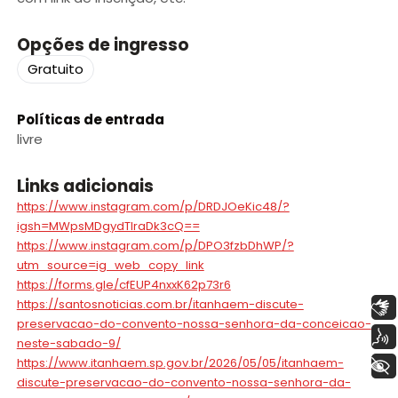
Opções de ingresso
Gratuito
Políticas de entrada
livre
Links adicionais
https://www.instagram.com/p/DRDJOeKic48/?
igsh=MWpsMDgydTlraDk3cQ==
https://www.instagram.com/p/DPO3fzbDhWP/?
utm_source=ig_web_copy_link
https://forms.gle/cfEUP4nxxK62p73r6
https://santosnoticias.com.br/itanhaem-discute-
Libras
preservacao-do-convento-nossa-senhora-da-conceicao-
Voz
neste-sabado-9/
https://www.itanhaem.sp.gov.br/2026/05/05/itanhaem-
+ Acessibilidade
discute-preservacao-do-convento-nossa-senhora-da-