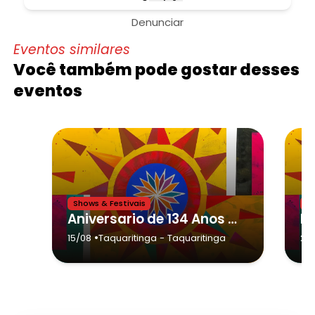
Denunciar
Eventos similares
Você também pode gostar desses
eventos
Shows & Festivais
Sh
Aniversario de 134 Anos de Taquaritinga - Taquaritinga
•
15/08
Taquaritinga
- Taquaritinga
29