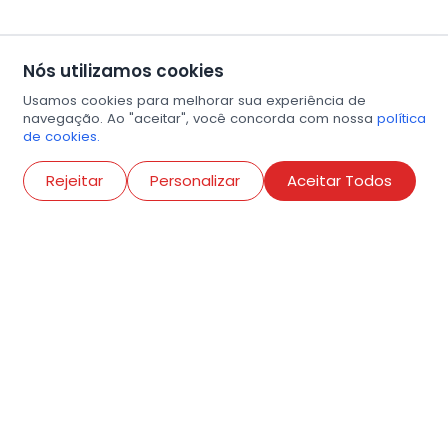
Nós utilizamos cookies
Usamos cookies para melhorar sua experiência de
navegação. Ao "aceitar", você concorda com nossa
política
de cookies.
Abri
Rejeitar
Personalizar
Aceitar Todos
R. Conselheiro Ramalho, 538
Bela Vista, São Paulo
contato@amigosdaarte.org.br