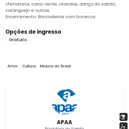
chimarrete, cana-verde, cirandas, dança do sabão,
caranguejo e outras.
Encerramento: Brincadeiras com bonecos.
Opções de ingresso
Gratuito
Tag
:
Tag
:
Tag
:
Amor
Cultura
Música do Brasil
Libras
APAA
Voz
Produtora do Evento