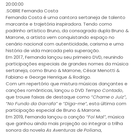
20:00:00
.SOBRE Fernanda Costa
Fernanda Costa é uma cantora sertaneja de talento
marcante e trajetória inspiradora. Tendo como
padrinho artístico Bruno, da consagrada dupla Bruno &
Marrone, a artista vem conquistando espaço no
cenário nacional com autenticidade, carisma e uma
história de vida marcada pela superação.
Em 2017, Fernanda lançou seu primeiro DVD, reunindo
participações especiais de grandes nomes da música
sertaneja, como Bruno & Marrone, César Menotti &
Fabiano e George Henrique & Rodrigo.
Com um repertório que mistura músicas dançantes e
canções românticas, lançou o DVD
Tempo Contado
,
que trouxe faixas de destaque como
“Chame o Juiz”
,
“No Fundo da Garrafa”
e
“Diga-me”
, esta última com
participação especial de Bruno & Marrone.
Em 2019, Fernanda lançou a canção
“Foi Mal”
, música
que ganhou ainda mais projeção ao integrar a trilha
sonora da novela
As Aventuras de Poliana
,