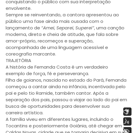
conquistando o público com sua interpretação
envolvente.
Sempre se reinventando, a cantora apresentou ao
público uma fase ainda mais ousada com o
lançamento de
“Amei, Separei, Superei”
, uma canção
moderna, direta e cheia de atitude, que fala sobre
amor-próprio, recomeços e superação,
acompanhada de uma linguagem acessível e
coreografia marcante.
TRAJETÓRIA
A história de Fernanda Costa é um verdadeiro
exemplo de força, fé e perseverança.
Filha de goianos, nascida no estado do Pará, Fernanda
começou a cantar ainda na infância, incentivada pelo
pai e pelo tio Ramide, também cantor. Após a
separação dos pais, passou a viajar ao lado do pai em
busca de oportunidades para desenvolver sua
Libras
carreira artística.
A família viveu em diferentes lugares, incluindo o
Voz
Tocantins e posteriormente Goiânia, até chegar em
+ Acessibilidade
Caldas Novas, cidade que se tornaria decisiva em sua