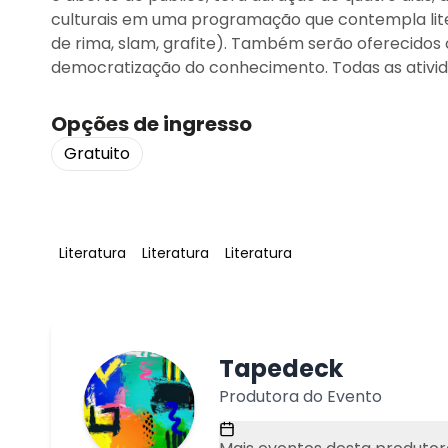
culturais em uma programação que contempla liter
de rima, slam, grafite). Também serão oferecidos 
democratização do conhecimento. Todas as ativida
Opções de ingresso
Gratuito
Tag
:
Tag
:
Tag
:
Literatura
Literatura
Literatura
Tapedeck
Produtora do Evento