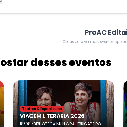
a
ProAC Edita
Clique para ver mais eventos apoia
star desses eventos
Teatros & Espetáculos
VIAGEM LITERARIA 2026
•
18/08
BIBLIOTECA MUNICIPAL "BRIGADEIRO