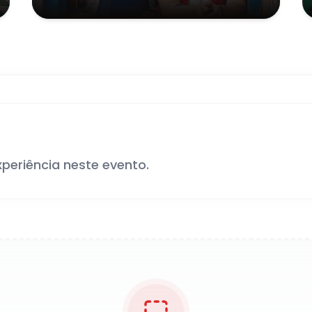
JORDÃO"
- Tatuí
xperiência neste evento.