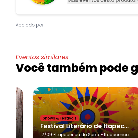
Mais eventos desta produtor
Apoiado por:
Eventos similares
Você também pode go
Shows & Festivais
Festival Literário de Itapecerica da Serra
•
DEIRO
17/09
Itapecerica da Serra
- Itapecerica