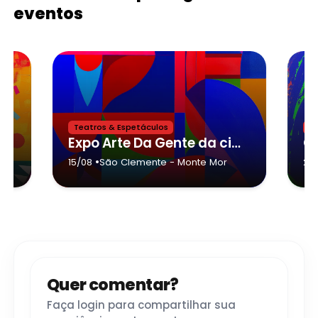
eventos
Teatros & Espetáculos
Sh
dade de Monte Mor,Faces Ocultas Cia de Dança
Expo Arte Da Gente da cidade de Monte Mor,Grifo Teatro
•
15/08
São Clemente
- Monte Mor
23
Quer comentar?
Faça login para compartilhar sua