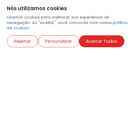
Nós utilizamos cookies
Usamos cookies para melhorar sua experiência de
navegação. Ao "aceitar", você concorda com nossa
política
de cookies.
Abri
Rejeitar
Personalizar
Aceitar Todos
R. Conselheiro Ramalho, 538
Bela Vista, São Paulo
contato@amigosdaarte.org.br
+55 (11) 3882-8080