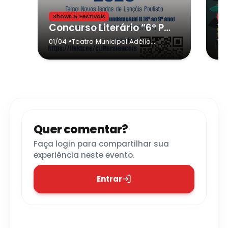
Shows & Festivais
E
Concurso Literário “6º Prêmio FILLP 2026”
•
01/04
Teatro Municipal Adélia
13/
Lorenzetti
- Lençóis Paulista
Quer comentar?
Faça login para compartilhar sua
experiência neste evento.
Entrar