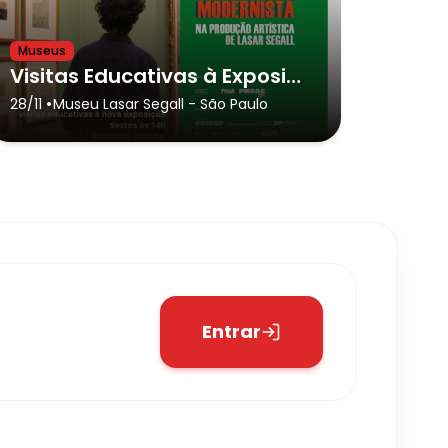
Museus
Visitas Educativas à Exposição: O paisagismo Modernista na produção artística de Lasar Segall
•
28/11
Museu Lasar Segall
- São Paulo
Entrar