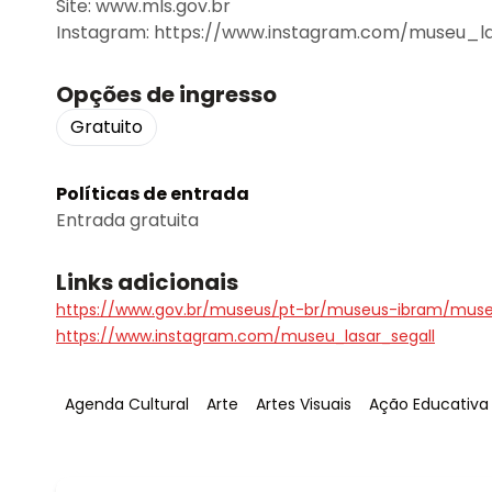
Site: www.mls.gov.br
Instagram: https://www.instagram.com/museu_la
Opções de ingresso
Gratuito
Políticas de entrada
Entrada gratuita
Links adicionais
https://www.gov.br/museus/pt-br/museus-ibram/museu
https://www.instagram.com/museu_lasar_segall
Tag
:
Tag
:
Tag
:
Tag
:
Agenda Cultural
Arte
Artes Visuais
Ação Educativa