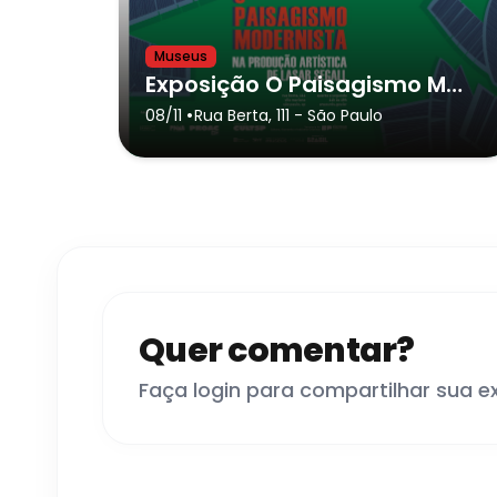
Museus
Exposição O Paisagismo Modernista na Produção Artística de Lasar Segall
•
08/11
Rua Berta, 111
- São Paulo
Quer comentar?
Faça login para compartilhar sua e