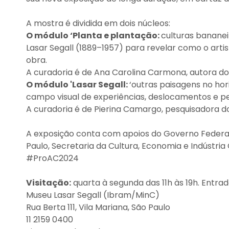
A mostra é dividida em dois núcleos:
O módulo ‘Planta e plantação:
culturas bananei
Lasar Segall (1889–1957) para revelar como o art
obra.
A curadoria é de Ana Carolina Carmona, autora do 
O módulo 'Lasar Segall:
‘outras paisagens no ho
campo visual de experiências, deslocamentos e p
A curadoria é de Pierina Camargo, pesquisadora do
A exposição conta com apoios do Governo Federal, 
Paulo, Secretaria da Cultura, Economia e Indústri
#ProAC2024
Visitação:
quarta à segunda das 11h às 19h. Entrad
Museu Lasar Segall (Ibram/MinC)
Rua Berta 111, Vila Mariana, São Paulo
11 2159 0400