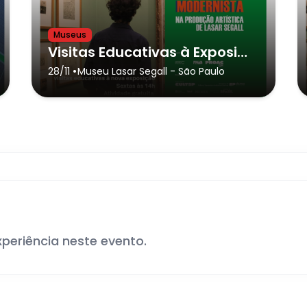
Museus
Visitas Educativas à Exposição: O paisagismo Modernista na produção artística de Lasar Segall
•
28/11
Museu Lasar Segall
- São Paulo
xperiência neste evento.