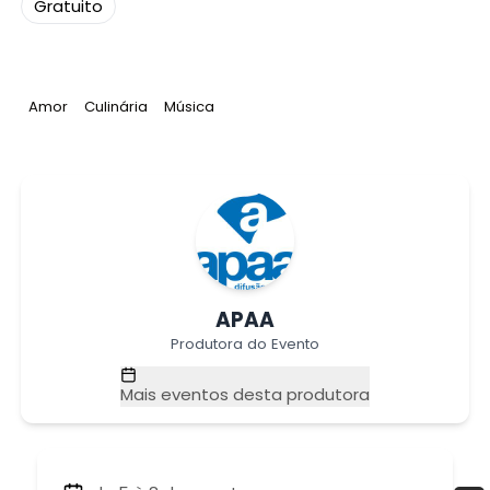
Gratuito
Tag
:
Tag
:
Tag
:
Amor
Culinária
Música
APAA
Produtora do Evento
Mais eventos desta produtora