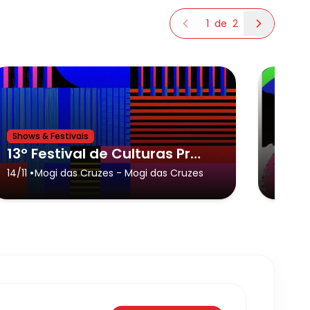
1
de
2
Shows & Festivais
Shows 
13º Festival de Culturas Pretas - Mogi das Cruzes
•
14/11
Mogi das Cruzes
- Mogi das Cruzes
28/08