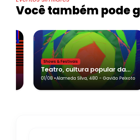
Você também pode go
Shows & Festivais
13º Festival de Culturas Pretas - Mogi das Cruzes
Teatro, cultura popular da cidade de Gavião Peixoto,RAIZ – TEATRO, CULTURA POPULAR
•
uzes
01/08
Alameda Silva, 480
- Gavião Peixoto