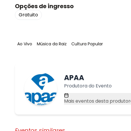
Opções de ingresso
Gratuito
Tag
:
Tag
:
Tag
:
Ao Vivo
Música da Raiz
Cultura Popular
APAA
Produtora do Evento
Mais eventos desta produtor
Eventos similares