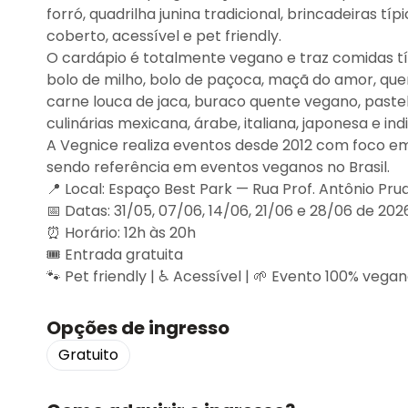
forró, quadrilha junina tradicional, brincadeiras t
coberto, acessível e pet friendly.
O cardápio é totalmente vegano e traz comidas tí
bolo de milho, bolo de paçoca, maçã do amor, qu
carne louca de jaca, buraco quente vegano, pastel
culinárias mexicana, árabe, italiana, japonesa e ind
A Vegnice realiza eventos desde 2012 com foco e
sendo referência em eventos veganos no Brasil.
📍 Local: Espaço Best Park — Rua Prof. Antônio Pru
📅 Datas: 31/05, 07/06, 14/06, 21/06 e 28/06 de 202
⏰ Horário: 12h às 20h
🎟 Entrada gratuita
🐾 Pet friendly | ♿ Acessível | 🌱 Evento 100% vega
Opções de ingresso
Gratuito