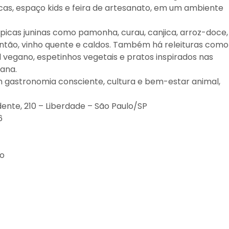
ípicas, espaço kids e feira de artesanato, em um ambiente
picas juninas como pamonha, curau, canjica, arroz-doce,
então, vinho quente e caldos. Também há releituras como
 vegano, espetinhos vegetais e pratos inspirados nas
iana.
m gastronomia consciente, cultura e bem-estar animal,
dente, 210 – Liberdade – São Paulo/SP
6
no