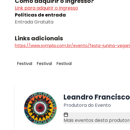
Como adquirir o ingresso?
Link para adquirir o ingresso
Políticas de entrada
Entrada Gratuita
Links adicionais
https://www.sympla.com.br/evento/festa-junina-vegan
Tag
:
Tag
:
Tag
:
Festival
Festival
Festival
Leandro Francisco
Produtora do Evento
Mais eventos desta produtor