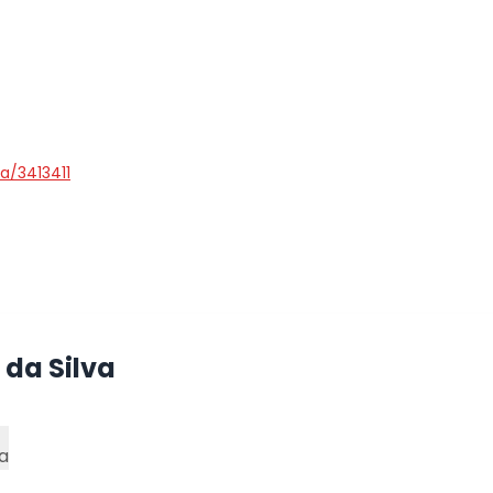
a/3413411
 da Silva
a