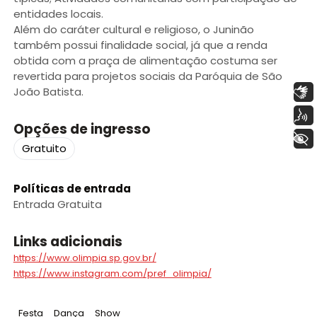
entidades locais.
Além do caráter cultural e religioso, o Juninão
também possui finalidade social, já que a renda
obtida com a praça de alimentação costuma ser
revertida para projetos sociais da Paróquia de São
Libras
João Batista.
Voz
Opções de ingresso
+ Acessibilidade
Gratuito
Políticas de entrada
Entrada Gratuita
Links adicionais
https://www.olimpia.sp.gov.br/
https://www.instagram.com/pref_olimpia/
Tag
:
Tag
:
Tag
:
Festa
Dança
Show