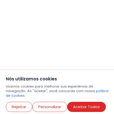
Nós utilizamos cookies
Usamos cookies para melhorar sua experiência de
navegação. Ao "aceitar", você concorda com nossa
política
de cookies.
Abri
Rejeitar
Personalizar
Aceitar Todos