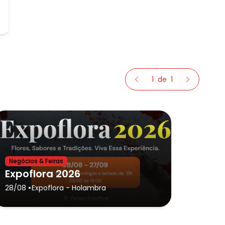
1
de
1
Negócios & Feiras
Expoflora 2026
•
28/08
Expoflora
- Holambra