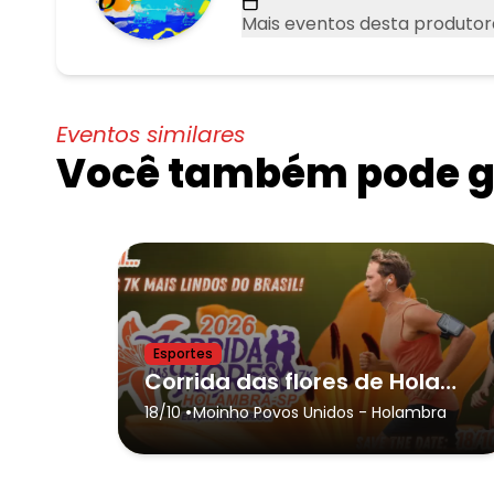
Mais eventos desta produtor
Eventos similares
Você também pode go
Esportes
Corrida das flores de Holambra 2026
•
18/10
Moinho Povos Unidos
- Holambra