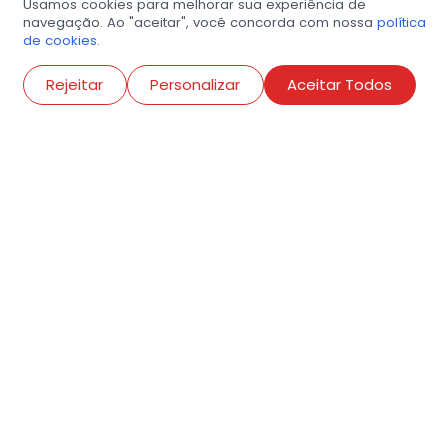
Usamos cookies para melhorar sua experiência de
navegação. Ao "aceitar", você concorda com nossa
política
de cookies.
Abri
Rejeitar
Personalizar
Aceitar Todos
R. Conselheiro Ramalho, 538
Bela Vista, São Paulo
contato@amigosdaarte.org.br
+55 (11) 3882-8080
Cadastre aqui o seu