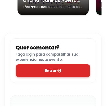
Oficina “Janelas Abertas Diálogos e vivências sobre mediação de leitura na escola e em casa”
•
11/08
Prefeitura de Santo Antônio do
29
Pinhal
- Santo Antônio do Pinhal
Quer comentar?
Faça login para compartilhar sua
experiência neste evento.
Entrar