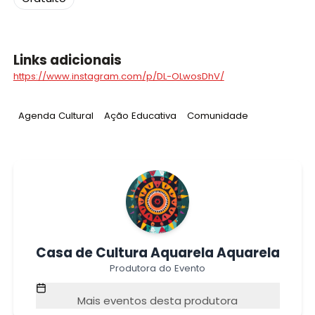
Links adicionais
https://www.instagram.com/p/DL-OLwosDhV/
Tag
:
Tag
:
Tag
:
Agenda Cultural
Ação Educativa
Comunidade
Casa de Cultura Aquarela Aquarela
Produtora do Evento
Mais eventos desta produtora