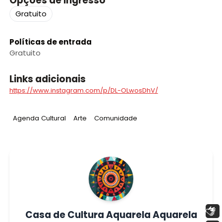
Opções de ingresso
Gratuito
Políticas de entrada
Gratuito
Links adicionais
https://www.instagram.com/p/DL-OLwosDhV/
Tag
:
Tag
:
Tag
:
Agenda Cultural
Arte
Comunidade
Libras
Casa de Cultura Aquarela Aquarela