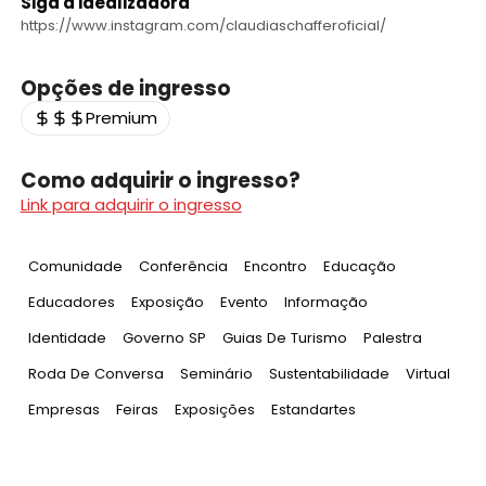
Siga a idealizadora
https://www.instagram.com/claudiaschafferoficial/
Opções de ingresso
Premium
Como adquirir o ingresso?
Link para adquirir o ingresso
Tag
:
Tag
:
Tag
:
Tag
:
Comunidade
Conferência
Encontro
Educação
Tag
:
Tag
:
Tag
:
Tag
:
Educadores
Exposição
Evento
Informação
Tag
:
Tag
:
Tag
:
Tag
:
Identidade
Governo SP
Guias De Turismo
Palestra
Tag
:
Tag
:
Tag
:
Tag
:
Roda De Conversa
Seminário
Sustentabilidade
Virtual
Tag
:
Tag
:
Tag
:
Tag
:
Empresas
Feiras
Exposições
Estandartes