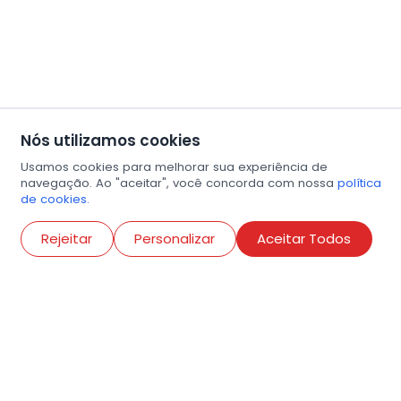
Nós utilizamos cookies
Usamos cookies para melhorar sua experiência de
navegação. Ao "aceitar", você concorda com nossa
política
de cookies.
Abri
Rejeitar
Personalizar
Aceitar Todos