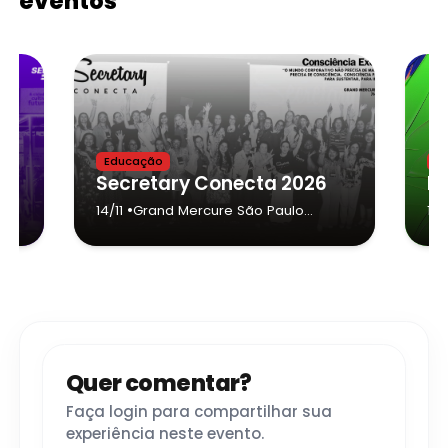
eventos
Educação
Ne
or 2026
Secretary Conecta 2026
•
14/11
Grand Mercure São Paulo
13/
Ibirapuera
- São Paulo
Quer comentar?
Faça login para compartilhar sua
experiência neste evento.