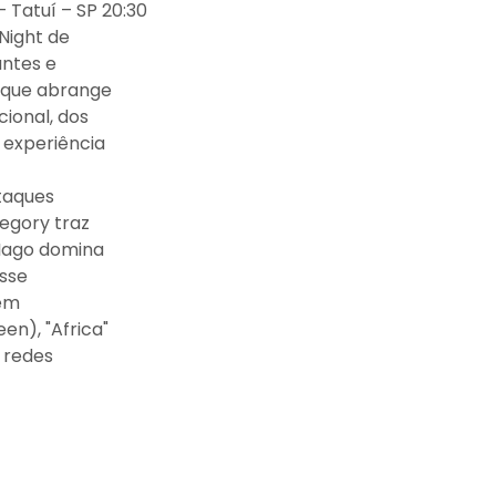
 Tatuí – SP 20:30
 Night de
ntes e
 que abrange
cional, dos
 experiência
taques
regory traz
 Iago domina
sse
 em
en), "Africa"
s redes