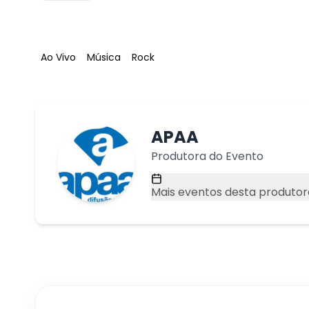
Tag
:
Tag
:
Tag
:
Ao Vivo
Música
Rock
APAA
Produtora do Evento
Mais eventos desta produtor