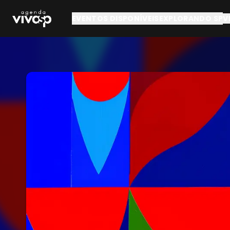
Pular para o conteúdo principal
EVENTOS DISPONÍVEIS
EXPLORANDO SP
V