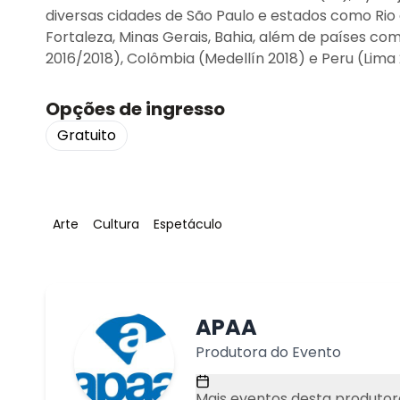
diversas cidades de São Paulo e estados como Rio d
Fortaleza, Minas Gerais, Bahia, além de países co
2016/2018), Colômbia (Medellín 2018) e Peru (Lima
Opções de ingresso
Gratuito
Tag
:
Tag
:
Tag
:
Arte
Cultura
Espetáculo
APAA
Produtora do Evento
Mais eventos desta produtor