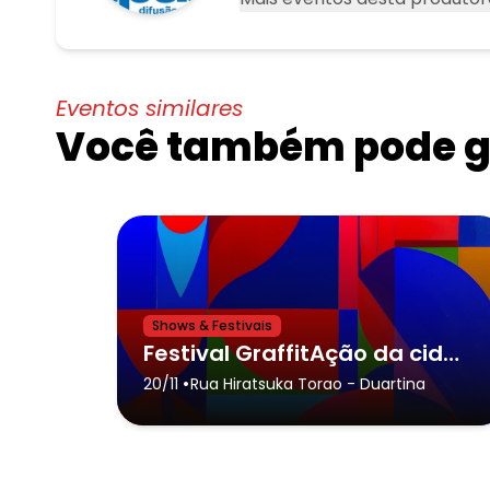
Eventos similares
Você também pode go
Shows & Festivais
Festival GraffitAção da cidade de Duartina,Coletivo Novo Mundo -Rodolfo Leite Campos
•
20/11
Rua Hiratsuka Torao
- Duartina