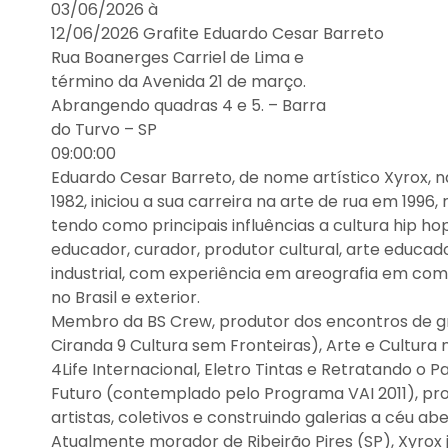
03/06/2026 à
12/06/2026 Grafite Eduardo Cesar Barreto
Rua Boanerges Carriel de Lima e
término da Avenida 21 de março.
Abrangendo quadras 4 e 5. – Barra
do Turvo – SP
09:00:00
Eduardo Cesar Barreto, de nome artístico Xyrox, n
1982, iniciou a sua carreira na arte de rua em 1996,
tendo como principais influências a cultura hip hop 
educador, curador, produtor cultural, arte educador
industrial, com experiência em areografia em comér
no Brasil e exterior.
Membro da BS Crew, produtor dos encontros de gra
Ciranda 9 Cultura sem Fronteiras), Arte e Cultura
4Life Internacional, Eletro Tintas e Retratando o
Futuro (contemplado pelo Programa VAI 2011), pr
artistas, coletivos e construindo galerias a céu abe
Atualmente morador de Ribeirão Pires (SP), Xyrox 