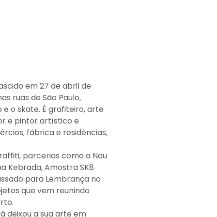
ascido em 27 de abril de
 nas ruas de São Paulo,
e o skate. É grafiteiro, arte
 e pintor artístico e
cios, fábrica e residências,
ffiti, parcerias como a Nau
 na Kebrada, Amostra SK8
 Passado para Lembrança no
ojetos que vem reunindo
rto.
já deixou a sua arte em