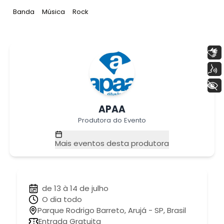
Tag
:
Tag
:
Tag
:
Banda
Música
Rock
Libras
Voz
+ Acessibilidade
APAA
Produtora do Evento
Mais eventos desta produtora
de 13 à 14 de julho
O dia todo
Parque Rodrigo Barreto, Arujá - SP, Brasil
Entrada Gratuita