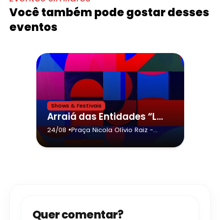
Você também pode gostar desses
eventos
Shows & Festivais
Arraiá das Entidades “Lúcia Aparecida Gomes” da cidade de Cristais Paulista,Banda Relo-Rolo
•
24/08
Praça Nicola Olívio Raiz
-
Cristais Paulista
Quer comentar?