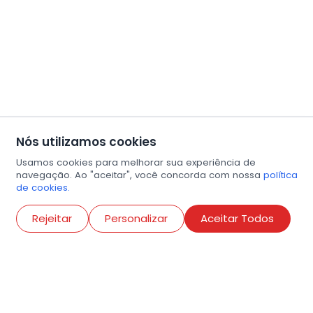
Nós utilizamos cookies
Usamos cookies para melhorar sua experiência de
navegação. Ao "aceitar", você concorda com nossa
política
de cookies.
Abri
Rejeitar
Personalizar
Aceitar Todos