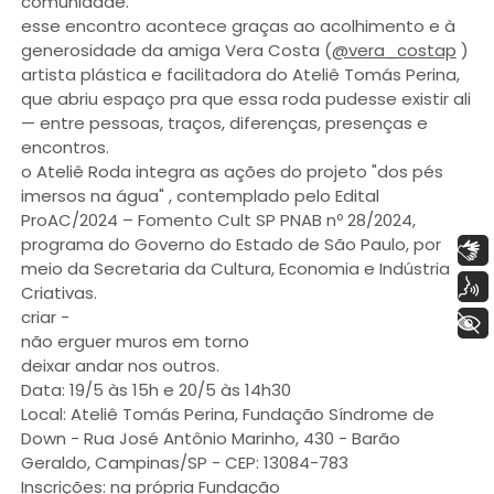
comunidade.
esse encontro acontece graças ao acolhimento e à
generosidade da amiga Vera Costa (
@vera_costap
)
artista plástica e facilitadora do Ateliê Tomás Perina,
que abriu espaço pra que essa roda pudesse existir ali
— entre pessoas, traços, diferenças, presenças e
encontros.
o Ateliê Roda integra as ações do projeto "dos pés
imersos na água" , contemplado pelo Edital
ProAC/2024 – Fomento Cult SP PNAB nº 28/2024,
programa do Governo do Estado de São Paulo, por
Libras
meio da Secretaria da Cultura, Economia e Indústria
Voz
Criativas.
criar -
+ Acessibilidade
não erguer muros em torno
deixar andar nos outros.
Data: 19/5 às 15h e 20/5 às 14h30
Local: Ateliê Tomás Perina, Fundação Síndrome de
Down - Rua José Antônio Marinho, 430 - Barão
Geraldo, Campinas/SP - CEP: 13084-783
Inscrições: na própria Fundação