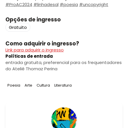
#ProAC2024
#linhadesal
#poesia
#uncopyright
Opções de ingresso
Gratuito
Como adquirir o ingresso?
Link para adquirir o ingresso
Políticas de entrada
entrada gratuita, preferencial para os frequentadores
do Ateliê Thomaz Perina
Tag
:
Tag
:
Tag
:
Tag
:
Poesia
Arte
Cultura
Literatura