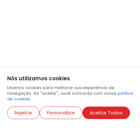
Nós utilizamos cookies
Usamos cookies para melhorar sua experiência de
navegação. Ao "aceitar", você concorda com nossa
política
de cookies.
Abri
Rejeitar
Personalizar
Aceitar Todos