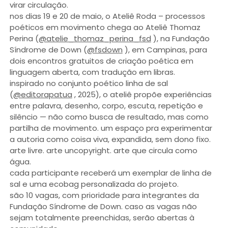
virar circulação.
nos dias 19 e 20 de maio, o Ateliê Roda – processos
poéticos em movimento chega ao Ateliê Thomaz
Perina (
@atelie_thomaz_perina_fsd
), na Fundação
Síndrome de Down (
@fsdown
), em Campinas, para
dois encontros gratuitos de criação poética em
linguagem aberta, com tradução em libras.
inspirado no conjunto poético linha de sal
(
@editorapatua
, 2025), o ateliê propõe experiências
entre palavra, desenho, corpo, escuta, repetição e
silêncio — não como busca de resultado, mas como
partilha de movimento. um espaço pra experimentar
a autoria como coisa viva, expandida, sem dono fixo.
arte livre. arte uncopyright. arte que circula como
água.
cada participante receberá um exemplar de linha de
sal e uma ecobag personalizada do projeto.
são 10 vagas, com prioridade para integrantes da
Fundação Síndrome de Down. caso as vagas não
sejam totalmente preenchidas, serão abertas à