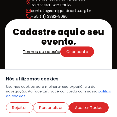
Bela Vista, São Paulo
contato@amigosdaarte.org.br
+55 (11) 3882-8080
Cadastre aqui o seu
evento.
Termos de adesão
Criar conta
Acolhemos a sua chegada em
Nós utilizamos cookies
nossa agenda e estamos prontos
para sermos os parceiros que farão
Usamos cookies para melhorar sua experiência de
navegação. Ao "aceitar", você concorda com nossa
política
do seu evento um sucesso!
de cookies.
Destaque na Agenda;
Abri
Facilidade de Divulgação;
Rejeitar
Personalizar
Aceitar Todos
Experiência Simplificada.