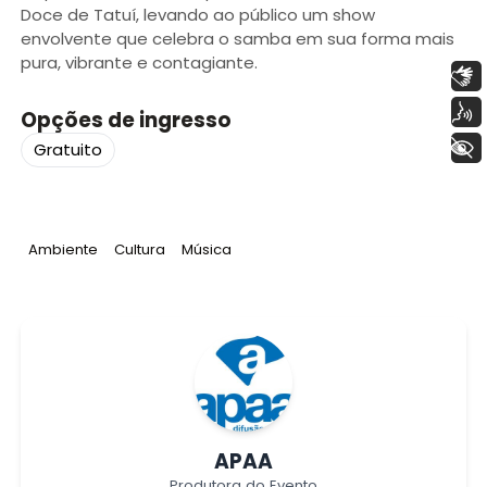
Doce de Tatuí, levando ao público um show
envolvente que celebra o samba em sua forma mais
pura, vibrante e contagiante.
Libras
Voz
Opções de ingresso
+ Acessibilidade
Gratuito
Tag
:
Tag
:
Tag
:
Ambiente
Cultura
Música
APAA
Produtora do Evento