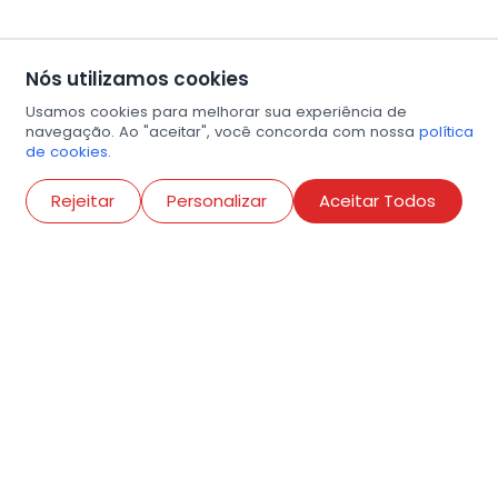
Nós utilizamos cookies
Usamos cookies para melhorar sua experiência de
navegação. Ao "aceitar", você concorda com nossa
política
de cookies.
Abri
Rejeitar
Personalizar
Aceitar Todos
R. Conselheiro Ramalho, 538
Bela Vista, São Paulo
contato@amigosdaarte.org.br