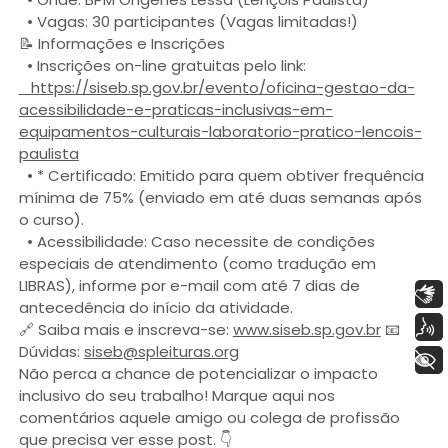
• Vagas: 30 participantes (Vagas limitadas!)
📝 Informações e Inscrições
• Inscrições on-line gratuitas pelo link:
https://siseb.sp.gov.br/evento/oficina-gestao-da-
acessibilidade-e-praticas-inclusivas-em-
equipamentos-culturais-laboratorio-pratico-lencois-
paulista
• * Certificado: Emitido para quem obtiver frequência
mínima de 75% (enviado em até duas semanas após
o curso).
• Acessibilidade: Caso necessite de condições
especiais de atendimento (como tradução em
LIBRAS), informe por e-mail com até 7 dias de
Libras
antecedência do início da atividade.
Voz
🔗 Saiba mais e inscreva-se:
www.siseb.sp.gov.br
📧
Dúvidas:
siseb@spleituras.org
+ Acessibilidade
Não perca a chance de potencializar o impacto
inclusivo do seu trabalho! Marque aqui nos
comentários aquele amigo ou colega de profissão
que precisa ver esse post. 👇