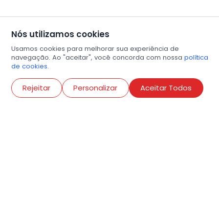
Nós utilizamos cookies
Usamos cookies para melhorar sua experiência de
navegação. Ao "aceitar", você concorda com nossa
política
de cookies.
Abri
Rejeitar
Personalizar
Aceitar Todos
R. Conselheiro Ramalho, 538
Bela Vista, São Paulo
contato@amigosdaarte.org.br