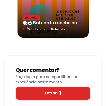
Educação
🎭🎪 Botucatu recebe cursos gratuitos do CULTSP PRO com inscrições abertas até 2 de julho!
•
23/07
Botucatu
- Botucatu
Quer comentar?
Faça login para compartilhar sua
experiência neste evento.
Entrar