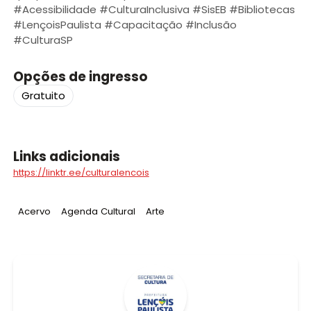
#Acessibilidade #CulturaInclusiva #SisEB #Bibliotecas
#LençoisPaulista #Capacitação #Inclusão
#CulturaSP
Opções de ingresso
Gratuito
Links adicionais
https://linktr.ee/culturalencois
Tag
:
Tag
:
Tag
:
Acervo
Agenda Cultural
Arte