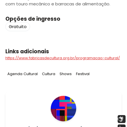
com touro mecânico e barracas de alimentação.
Opções de ingresso
Gratuito
Links adicionais
https://www.fabricasdecultura.org.br/programacao-cultural/
Tag
:
Tag
:
Tag
:
Tag
:
Agenda Cultural
Cultura
Shows
Festival
Libras