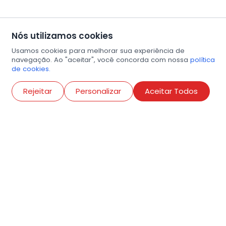
Nós utilizamos cookies
Usamos cookies para melhorar sua experiência de
navegação. Ao "aceitar", você concorda com nossa
política
de cookies.
Abri
Rejeitar
Personalizar
Aceitar Todos
R. Conselheiro Ramalho, 538
Bela Vista, São Paulo
contato@amigosdaarte.org.br