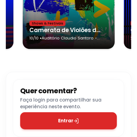
Shows & Festivais
Sh
Camerata de Violões do GURI de São Luiz do Paraitinga no Auditório Claudio Santoro
•
10/10
Auditório Claudio Santoro
-
23
Campos do Jordão
Quer comentar?
Faça login para compartilhar sua
experiência neste evento.
Entrar