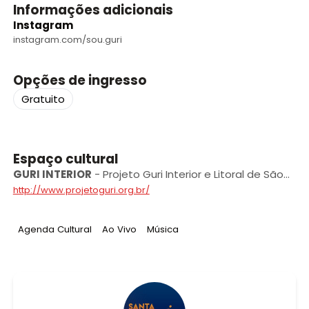
Informações adicionais
Instagram
instagram.com/sou.guri
Opções de ingresso
Gratuito
Espaço cultural
GURI INTERIOR
-
Projeto Guri Interior e Litoral de São
Paulo
http://www.projetoguri.org.br/
Tag
:
Tag
:
Tag
:
Agenda Cultural
Ao Vivo
Música