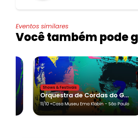
Eventos similares
Você também pode go
Shows & Festivais
Orquestra Sinfônica do GURI de São Paulo no MASP
Orquestra de Cordas do GURI de São Paulo na Casa Museu Ema Klabin
•
sis
11/10
Casa Museu Ema Klabin
- São Paulo