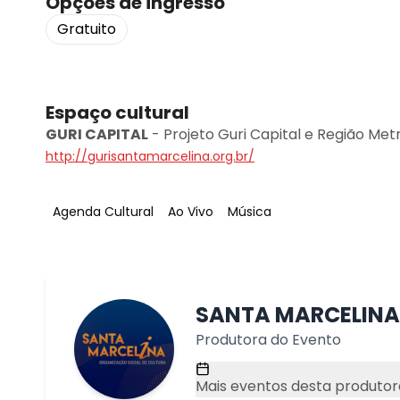
Opções de ingresso
Gratuito
Espaço cultural
GURI CAPITAL
-
Projeto Guri Capital e Região Met
http://gurisantamarcelina.org.br/
Tag
:
Tag
:
Tag
:
Agenda Cultural
Ao Vivo
Música
SANTA MARCELINA
Produtora do Evento
Mais eventos desta produtor