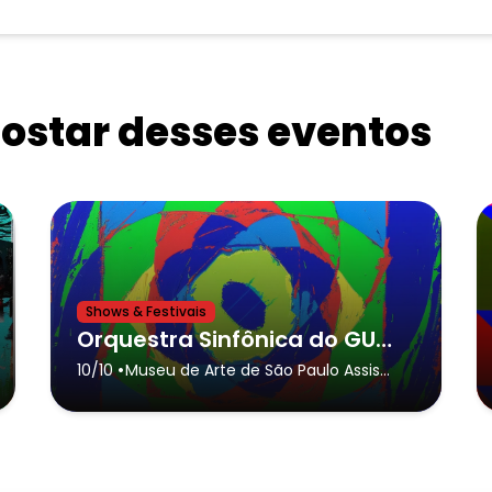
star desses eventos
Shows & Festivais
Orquestra Sinfônica do GURI de São Paulo no MASP
•
10/10
Museu de Arte de São Paulo Assis
Chateaubriand
- São Paulo