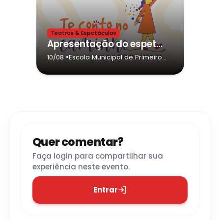
Teatros & Espetáculos
Apresentação do espetáculo "Palavra Tagarela"
•
10/08
Escola Municipal de Primeiro
Grau João Baptista da Motta
-
Santo Antônio do Pinhal
Quer comentar?
Faça login para compartilhar sua
experiência neste evento.
Entrar