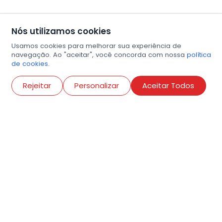
Nós utilizamos cookies
Usamos cookies para melhorar sua experiência de
navegação. Ao "aceitar", você concorda com nossa
política
de cookies.
Abri
Rejeitar
Personalizar
Aceitar Todos
R. Conselheiro Ramalho, 538
Bela Vista, São Paulo
contato@amigosdaarte.org.br