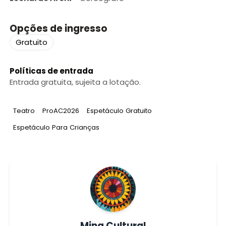
Opções de ingresso
Gratuito
Políticas de entrada
Entrada gratuita, sujeita a lotação.
Tag
:
Tag
:
Tag
:
Teatro
ProAC2026
Espetáculo Gratuito
Tag
:
Espetáculo Para Crianças
Mina Cultural