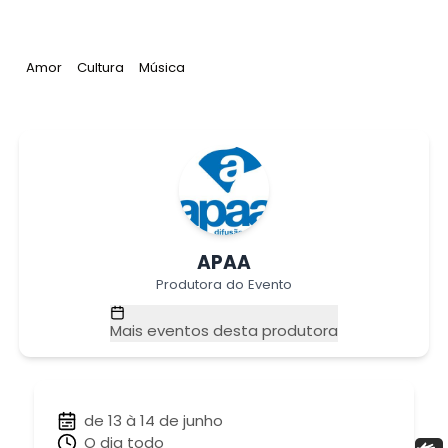
Tag
:
Tag
:
Tag
:
Amor
Cultura
Música
APAA
Produtora do Evento
Mais eventos desta produtora
de 13 à 14 de junho
O dia todo