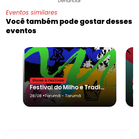
Denunciar
Eventos similares
Você também pode gostar desses
eventos
Shows & Festivais
Sh
Festival do Milho e Tradições Caipira - tarumã
•
28/08
Tarumã
- Tarumã
23