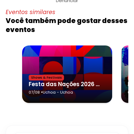
Denunciar
Eventos similares
Você também pode gostar desses
eventos
Shows & Festivais
Sh
Festa das Nações 2026 - Uchoa
•
07/08
Uchoa
- Uchoa
05/