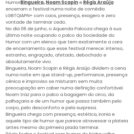
Humor
Bingueira
,
Noam Scapin
e
Régis Araújo
encerram o festival numa noite de comédia
LGBTQIAPN+ com caos, presença, exagero e zero
vontade de terminar cedo.
No dia 06 de junho, o Aquenda Palooza chega à sua
última noite ocupando o palco da Sociedade do
Humor com um elenco que tem exatamente a cara
de encerramento que esse festival merece: intenso,
estranho, engraçado, afetado, debochado e
absolutamente vivo.
Bingueira, Noam Scapin e Régis Araújo dividem a cena
numa noite em que stand-up, performance, presença
cênica e improviso se misturam sem muita
preocupação em caber numa definição confortável.
Noam traz para o palco a bagagem do circo, da
palhaçaria e de um humor que passa também pelo
corpo, pelo desconforto e pela surpresa.
Bingueira chega com presença, estética, ironia e
aquele tipo de humor que parece atravessar a plateia
antes mesmo da primeira piada terminar.
Régis fecha o festival com humor de bicha velha,