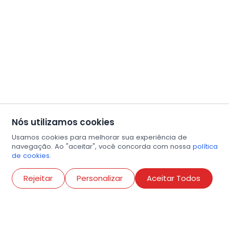
Nós utilizamos cookies
Usamos cookies para melhorar sua experiência de
navegação. Ao "aceitar", você concorda com nossa
política
de cookies.
Abri
Rejeitar
Personalizar
Aceitar Todos