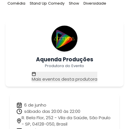
Tag
:
Tag
:
Tag
:
Tag
:
Comédia
Stand Up Comedy
Show
Diversidade
Aquenda Produções
Produtora do Evento
Mais eventos desta produtora
6 de junho
sábado das 20:00 às 22:00
R. Bela Flor, 252 - Vila da Saúde, São Paulo
- SP, 04128-050, Brasil