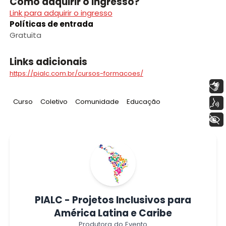
Como adquirir o ingresso?
Link para adquirir o ingresso
Políticas de entrada
Gratuita
Links adicionais
https://pialc.com.br/cursos-formacoes/
Libras
Tag
:
Tag
:
Tag
:
Tag
:
Curso
Coletivo
Comunidade
Educação
Voz
+ Acessibilidade
PIALC - Projetos Inclusivos para
América Latina e Caribe
Produtora do Evento