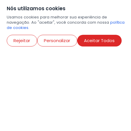
Nós utilizamos cookies
Usamos cookies para melhorar sua experiência de
navegação. Ao "aceitar", você concorda com nossa
política
de cookies.
Abri
Rejeitar
Personalizar
Aceitar Todos
R. Conselheiro Ramalho, 538
Bela Vista, São Paulo
contato@amigosdaarte.org.br
+55 (11) 3882-8080