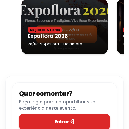
Negócios & Feiras
Te
Expoflora 2026
C
•
28/08
Expoflora
- Holambra
13/
Quer comentar?
Faça login para compartilhar sua
experiência neste evento.
Entrar