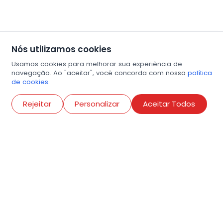
Nós utilizamos cookies
Usamos cookies para melhorar sua experiência de
navegação. Ao "aceitar", você concorda com nossa
política
de cookies.
Abri
Rejeitar
Personalizar
Aceitar Todos
R. Conselheiro Ramalho, 538
Bela Vista, São Paulo