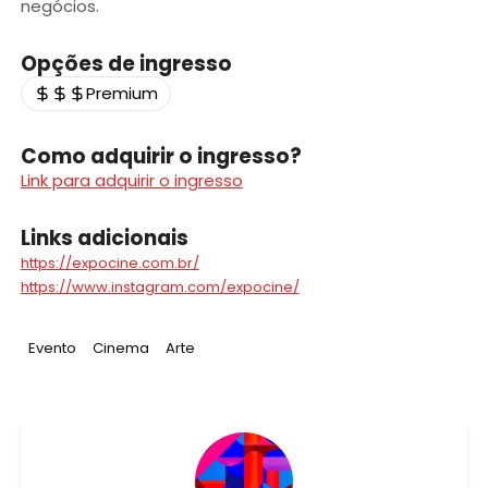
negócios.
Opções de ingresso
Premium
Como adquirir o ingresso?
Link para adquirir o ingresso
Links adicionais
https://expocine.com.br/
https://www.instagram.com/expocine/
Tag
:
Tag
:
Tag
:
Evento
Cinema
Arte